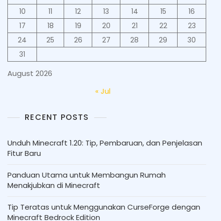
10
11
12
13
14
15
16
17
18
19
20
21
22
23
24
25
26
27
28
29
30
31
August 2026
« Jul
RECENT POSTS
Unduh Minecraft 1.20: Tip, Pembaruan, dan Penjelasan
Fitur Baru
Panduan Utama untuk Membangun Rumah
Menakjubkan di Minecraft
Tip Teratas untuk Menggunakan CurseForge dengan
Minecraft Bedrock Edition