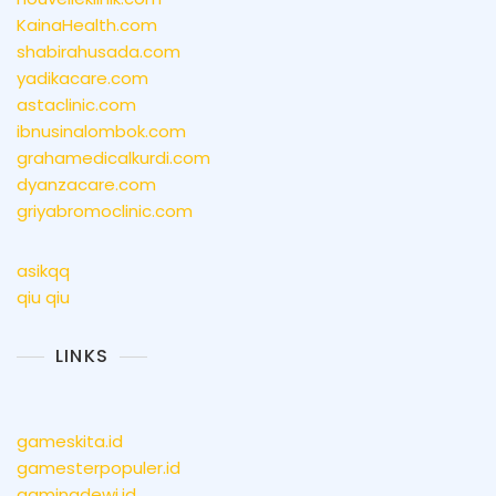
KainaHealth.com
shabirahusada.com
yadikacare.com
astaclinic.com
ibnusinalombok.com
grahamedicalkurdi.com
dyanzacare.com
griyabromoclinic.com
asikqq
qiu qiu
LINKS
gameskita.id
gamesterpopuler.id
gamingdewi.id