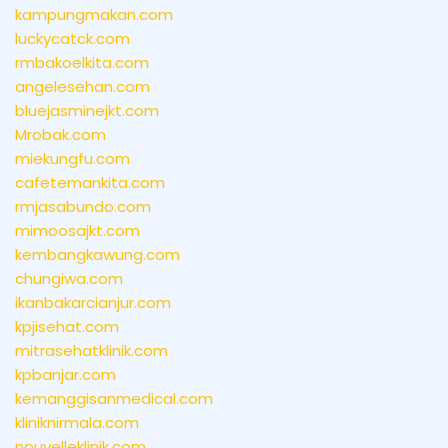
kampungmakan.com
luckycatck.com
rmbakoelkita.com
angelesehan.com
bluejasminejkt.com
Mrobak.com
miekungfu.com
cafetemankita.com
rmjasabundo.com
mimoosajkt.com
kembangkawung.com
chungiwa.com
ikanbakarcianjur.com
kpjisehat.com
mitrasehatklinik.com
kpbanjar.com
kemanggisanmedical.com
kliniknirmala.com
nouvelleklinik.com