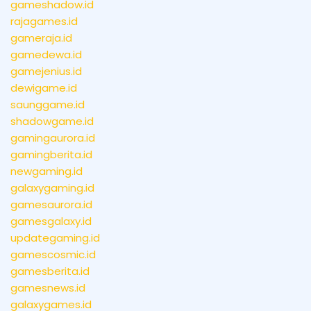
gameshadow.id
rajagames.id
gameraja.id
gamedewa.id
gamejenius.id
dewigame.id
saunggame.id
shadowgame.id
gamingaurora.id
gamingberita.id
newgaming.id
galaxygaming.id
gamesaurora.id
gamesgalaxy.id
updategaming.id
gamescosmic.id
gamesberita.id
gamesnews.id
galaxygames.id