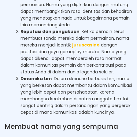
permainan. Nama yang dipikirkan dengan matang
dapat membangkitkan rasa identitas dan kehadiran
yang menetapkan nada untuk bagaimana pemain
lain memandang Anda.
Reputasi dan pengakuan
: Ketika pemain terus
membuat tanda mereka dalam permainan, nama
mereka menjadi identik
juruscasino
dengan
prestasi dan gaya gameplay mereka. Nama yang
dapat dikenali dapat memperoleh rasa hormat
dalam komunitas pemain dan berkontribusi pada
status Anda di dalam dunia legenda seluler.
Dinamika tim
: Dalam skenario berbasis tim, nama
yang berkesan dapat membantu dalam komunikasi
yang lebih cepat dan persahabatan, karena
membangun keakraban di antara anggota tim. Ini
sangat penting dalam pertandingan yang bergerak
cepat di mana komunikasi adalah kuncinya.
Membuat nama yang sempurna