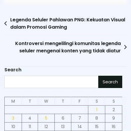
Post
Legenda Seluler Pahlawan PNG: Kekuatan Visual
dalam Promosi Gaming
navigation
Kontroversi mengelilingi komunitas legenda
seluler mengenai konten yang tidak diatur
Search
Search
M
T
W
T
F
S
S
1
2
3
4
5
6
7
8
9
10
11
12
13
14
15
16