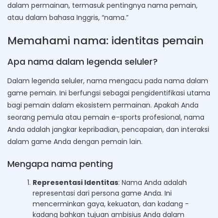
dalam permainan, termasuk pentingnya nama pemain,
atau dalam bahasa Inggris, “nama.”
Memahami nama: identitas pemain
Apa nama dalam legenda seluler?
Dalam legenda seluler, nama mengacu pada nama dalam
game pemain. Ini berfungsi sebagai pengidentifikasi utama
bagi pemain dalam ekosistem permainan. Apakah Anda
seorang pemula atau pemain e-sports profesional, nama
Anda adalah jangkar kepribadian, pencapaian, dan interaksi
dalam game Anda dengan pemain lain.
Mengapa nama penting
Representasi Identitas
: Nama Anda adalah
representasi dari persona game Anda. Ini
mencerminkan gaya, kekuatan, dan kadang -
kadang bahkan tujuan ambisius Anda dalam