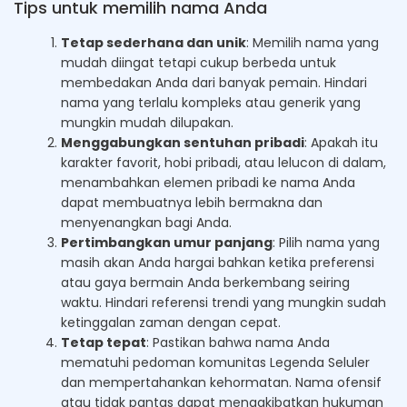
Tips untuk memilih nama Anda
Tetap sederhana dan unik
: Memilih nama yang
mudah diingat tetapi cukup berbeda untuk
membedakan Anda dari banyak pemain. Hindari
nama yang terlalu kompleks atau generik yang
mungkin mudah dilupakan.
Menggabungkan sentuhan pribadi
: Apakah itu
karakter favorit, hobi pribadi, atau lelucon di dalam,
menambahkan elemen pribadi ke nama Anda
dapat membuatnya lebih bermakna dan
menyenangkan bagi Anda.
Pertimbangkan umur panjang
: Pilih nama yang
masih akan Anda hargai bahkan ketika preferensi
atau gaya bermain Anda berkembang seiring
waktu. Hindari referensi trendi yang mungkin sudah
ketinggalan zaman dengan cepat.
Tetap tepat
: Pastikan bahwa nama Anda
mematuhi pedoman komunitas Legenda Seluler
dan mempertahankan kehormatan. Nama ofensif
atau tidak pantas dapat mengakibatkan hukuman