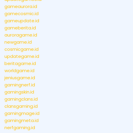
gameaurora.id
gamecosmic.id
gameupdate.id
gameberita.id
auroragame.id
newgame.id
cosmicgame.id
updategame.id
beritagame.id
worldgame.id
jeniusgame.id
gamingnerf.id
gamingskin.id
gamingclans.id
clansgaming.id
gamingmage.id
gamingmeta.id
nerfgaming.id