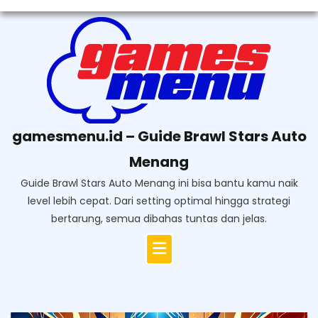
Skip
to
content
gamesmenu.id – Guide Brawl Stars Auto
Menang
Guide Brawl Stars Auto Menang ini bisa bantu kamu naik
level lebih cepat. Dari setting optimal hingga strategi
bertarung, semua dibahas tuntas dan jelas.