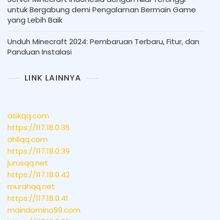
untuk Bergabung demi Pengalaman Bermain Game
yang Lebih Baik
Unduh Minecraft 2024: Pembaruan Terbaru, Fitur, dan
Panduan Instalasi
LINK LAINNYA
asikqq.com
https://117.18.0.36
ahliqq.com
https://117.18.0.39
jurusqq.net
https://117.18.0.42
murahqq.net
https://117.18.0.41
maindomino99.com