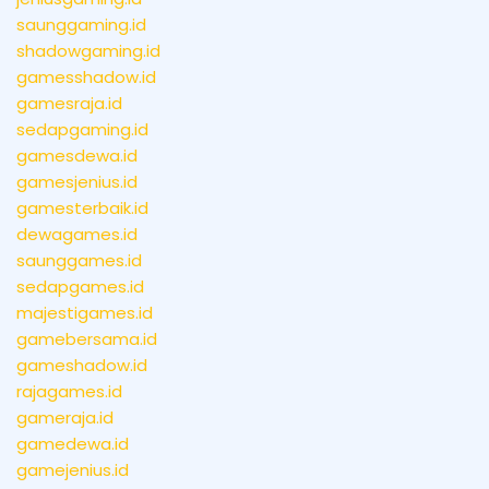
saunggaming.id
shadowgaming.id
gamesshadow.id
gamesraja.id
sedapgaming.id
gamesdewa.id
gamesjenius.id
gamesterbaik.id
dewagames.id
saunggames.id
sedapgames.id
majestigames.id
gamebersama.id
gameshadow.id
rajagames.id
gameraja.id
gamedewa.id
gamejenius.id