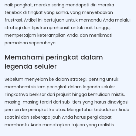
naik pangkat, mereka sering mendapati diri mereka
terjebak di tingkat yang sama, yang menyebabkan
frustrasi. Artikel ini bertujuan untuk memandu Anda melalui
strategi dan tips komprehensif untuk naik tangga,
mempertajam keterampilan Anda, dan menikmati
permainan sepenuhnya.
Memahami peringkat dalam
legenda seluler
Sebelum menyelam ke dalam strategi, penting untuk
memahami sistem peringkat dalam legenda seluler.
Tingkatnya berkisar dari prajurit hingga kemuliaan mistis,
masing-masing terdiri dari sub-tiers yang harus dinavigasi
pemain ke peringkat ke atas. Mengetahui kedudukan Anda
saat ini dan seberapa jauh Anda harus pergi dapat
membantu Anda menetapkan tujuan yang realistis.