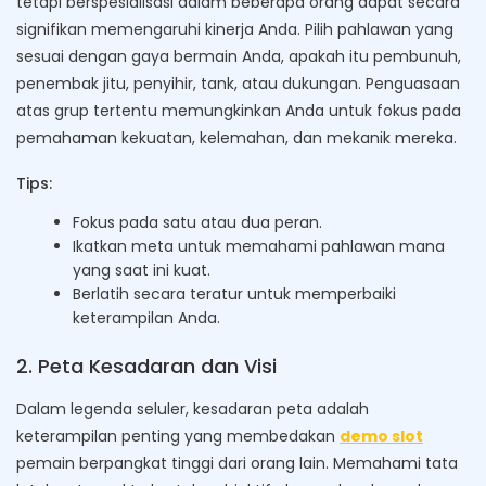
tetapi berspesialisasi dalam beberapa orang dapat secara
signifikan memengaruhi kinerja Anda. Pilih pahlawan yang
sesuai dengan gaya bermain Anda, apakah itu pembunuh,
penembak jitu, penyihir, tank, atau dukungan. Penguasaan
atas grup tertentu memungkinkan Anda untuk fokus pada
pemahaman kekuatan, kelemahan, dan mekanik mereka.
Tips:
Fokus pada satu atau dua peran.
Ikatkan meta untuk memahami pahlawan mana
yang saat ini kuat.
Berlatih secara teratur untuk memperbaiki
keterampilan Anda.
2. Peta Kesadaran dan Visi
Dalam legenda seluler, kesadaran peta adalah
keterampilan penting yang membedakan
demo slot
pemain berpangkat tinggi dari orang lain. Memahami tata