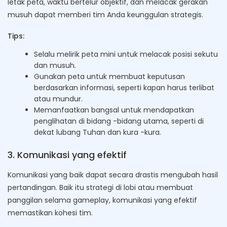
letak peta, waktu bertelur objektif, dan melacak gerakan
musuh dapat memberi tim Anda keunggulan strategis.
Tips:
Selalu melirik peta mini untuk melacak posisi sekutu
dan musuh.
Gunakan peta untuk membuat keputusan
berdasarkan informasi, seperti kapan harus terlibat
atau mundur.
Memanfaatkan bangsal untuk mendapatkan
penglihatan di bidang -bidang utama, seperti di
dekat lubang Tuhan dan kura -kura.
3. Komunikasi yang efektif
Komunikasi yang baik dapat secara drastis mengubah hasil
pertandingan. Baik itu strategi di lobi atau membuat
panggilan selama gameplay, komunikasi yang efektif
memastikan kohesi tim.