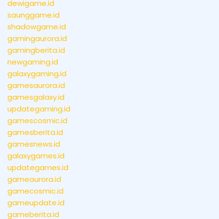
dewigame.id
saunggame.id
shadowgame.id
gamingaurora.id
gamingberita.id
newgaming.id
galaxygaming.id
gamesaurora.id
gamesgalaxy.id
updategaming.id
gamescosmic.id
gamesberita.id
gamesnews.id
galaxygames.id
updategames.id
gameaurora.id
gamecosmic.id
gameupdate.id
gameberita.id