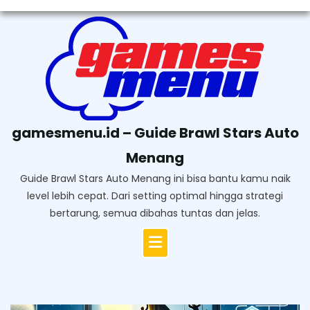
Skip
to
content
gamesmenu.id – Guide Brawl Stars Auto
Menang
Guide Brawl Stars Auto Menang ini bisa bantu kamu naik
level lebih cepat. Dari setting optimal hingga strategi
bertarung, semua dibahas tuntas dan jelas.