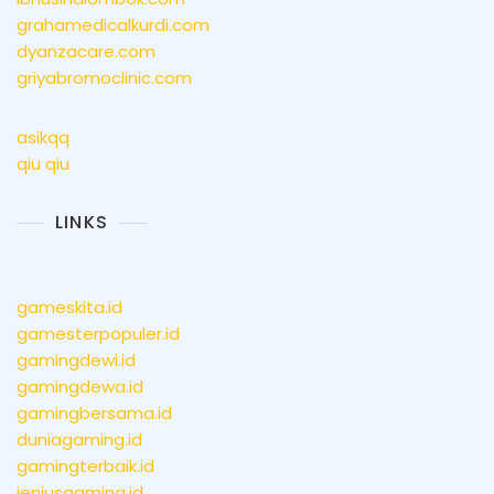
grahamedicalkurdi.com
dyanzacare.com
griyabromoclinic.com
asikqq
qiu qiu
LINKS
gameskita.id
gamesterpopuler.id
gamingdewi.id
gamingdewa.id
gamingbersama.id
duniagaming.id
gamingterbaik.id
jeniusgaming.id