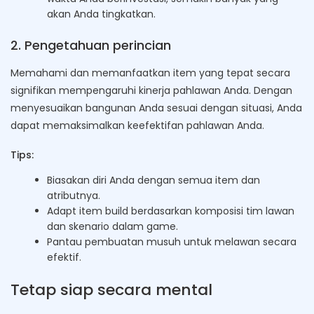
akan Anda tingkatkan.
2. Pengetahuan perincian
Memahami dan memanfaatkan item yang tepat secara
signifikan mempengaruhi kinerja pahlawan Anda. Dengan
menyesuaikan bangunan Anda sesuai dengan situasi, Anda
dapat memaksimalkan keefektifan pahlawan Anda.
Tips:
Biasakan diri Anda dengan semua item dan
atributnya.
Adapt item build berdasarkan komposisi tim lawan
dan skenario dalam game.
Pantau pembuatan musuh untuk melawan secara
efektif.
Tetap siap secara mental