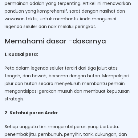
permainan adalah yang terpenting. Artikel ini menawarkan
panduan yang komprehensif, sarat dengan nasihat dan
wawasan taktis, untuk membantu Anda menguasai
legenda seluler dan naik melalui peringkat.
Memahami dasar -dasarnya
1. Kuasai peta:
Peta dalam legenda seluler terdiri dari tiga jalur: atas,
tengah, dan bawah, bersama dengan hutan. Mempelajari
jalur dan hutan secara menyeluruh membantu pemain
mengantisipasi gerakan musuh dan membuat keputusan
strategis.
2. Ketahui peran Anda:
Setiap anggota tim mengambil peran yang berbeda:
penembak jitu, pembunuh, penyihir, tank, dukungan, dan