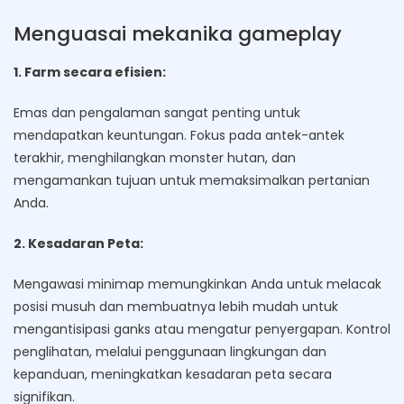
Menguasai mekanika gameplay
1. Farm secara efisien:
Emas dan pengalaman sangat penting untuk
mendapatkan keuntungan. Fokus pada antek-antek
terakhir, menghilangkan monster hutan, dan
mengamankan tujuan untuk memaksimalkan pertanian
Anda.
2. Kesadaran Peta:
Mengawasi minimap memungkinkan Anda untuk melacak
posisi musuh dan membuatnya lebih mudah untuk
mengantisipasi ganks atau mengatur penyergapan. Kontrol
penglihatan, melalui penggunaan lingkungan dan
kepanduan, meningkatkan kesadaran peta secara
signifikan.