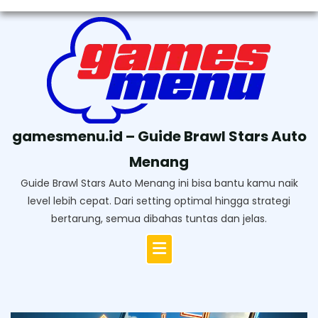
Skip
to
content
gamesmenu.id – Guide Brawl Stars Auto
Menang
Guide Brawl Stars Auto Menang ini bisa bantu kamu naik
level lebih cepat. Dari setting optimal hingga strategi
bertarung, semua dibahas tuntas dan jelas.