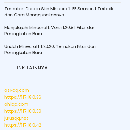
Temukan Desain Skin Minecraft FF Season 1 Terbaik
dan Cara Menggunakannya
Menjelajahi Minecraft Versi 1.20.81: Fitur dan
Peningkatan Baru
Unduh Minecraft 1.20.20: Temukan Fitur dan
Peningkatan Baru
LINK LAINNYA
asikqq.com
https://117.18.0.36
ahliqq.com
https://117.18.0.39
jurusqq.net
https://117.18.0.42