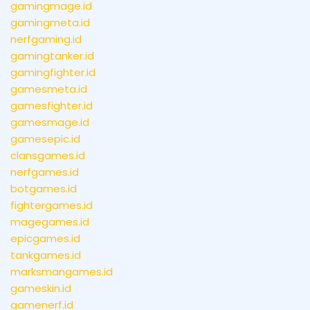
gamingmage.id
gamingmeta.id
nerfgaming.id
gamingtanker.id
gamingfighter.id
gamesmeta.id
gamesfighter.id
gamesmage.id
gamesepic.id
clansgames.id
nerfgames.id
botgames.id
fightergames.id
magegames.id
epicgames.id
tankgames.id
marksmangames.id
gameskin.id
gamenerf.id