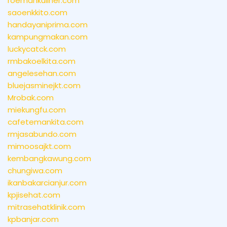
roemahkuliner.com
saoenkkito.com
handayaniprima.com
kampungmakan.com
luckycatck.com
rmbakoelkita.com
angelesehan.com
bluejasminejkt.com
Mrobak.com
miekungfu.com
cafetemankita.com
rmjasabundo.com
mimoosajkt.com
kembangkawung.com
chungiwa.com
ikanbakarcianjur.com
kpjisehat.com
mitrasehatklinik.com
kpbanjar.com