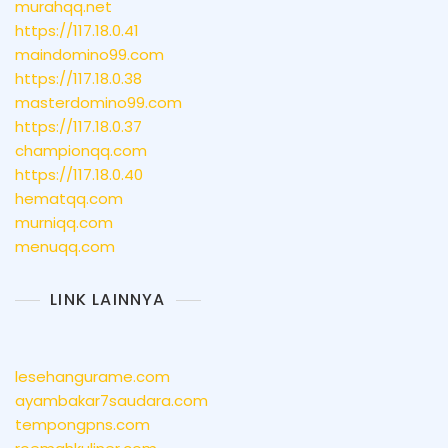
murahqq.net
https://117.18.0.41
maindomino99.com
https://117.18.0.38
masterdomino99.com
https://117.18.0.37
championqq.com
https://117.18.0.40
hematqq.com
murniqq.com
menuqq.com
LINK LAINNYA
lesehangurame.com
ayambakar7saudara.com
tempongpns.com