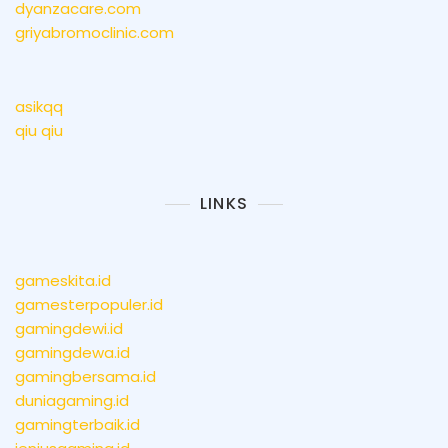
dyanzacare.com
griyabromoclinic.com
asikqq
qiu qiu
LINKS
gameskita.id
gamesterpopuler.id
gamingdewi.id
gamingdewa.id
gamingbersama.id
duniagaming.id
gamingterbaik.id