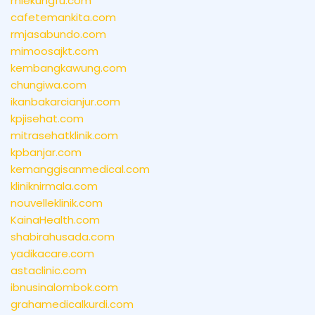
miekungfu.com
cafetemankita.com
rmjasabundo.com
mimoosajkt.com
kembangkawung.com
chungiwa.com
ikanbakarcianjur.com
kpjisehat.com
mitrasehatklinik.com
kpbanjar.com
kemanggisanmedical.com
kliniknirmala.com
nouvelleklinik.com
KainaHealth.com
shabirahusada.com
yadikacare.com
astaclinic.com
ibnusinalombok.com
grahamedicalkurdi.com