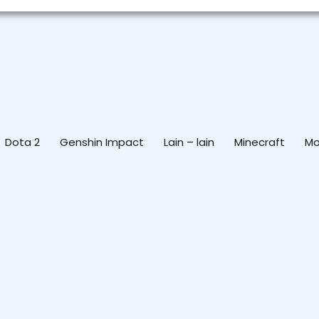
Dota 2
Genshin Impact
Lain – lain
Minecraft
Mo