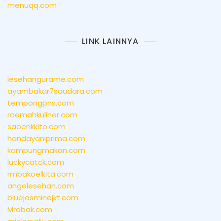
menuqq.com
LINK LAINNYA
lesehangurame.com
ayambakar7saudara.com
tempongpns.com
roemahkuliner.com
saoenkkito.com
handayaniprima.com
kampungmakan.com
luckycatck.com
rmbakoelkita.com
angelesehan.com
bluejasminejkt.com
Mrobak.com