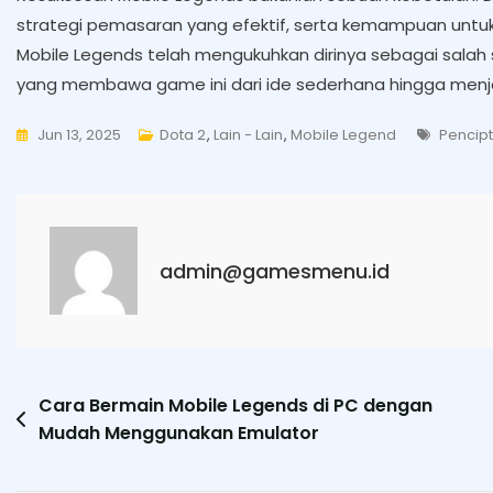
strategi pemasaran yang efektif, serta kemampuan untu
Mobile Legends telah mengukuhkan dirinya sebagai salah 
yang membawa game ini dari ide sederhana hingga menja
Tags
Jun 13, 2025
Dota 2
,
Lain - Lain
,
Mobile Legend
Pencip
admin@gamesmenu.id
Post
Cara Bermain Mobile Legends di PC dengan
Mudah Menggunakan Emulator
navigation