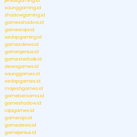
jeniusgaming.id
saunggaming.id
shadowgaming.id
gamesshadow.id
gamesraja.id
sedapgaming.id
gamesdewa.id
gamesjenius.id
gamesterbaik.id
dewagames.id
saunggames.id
sedapgames.id
majestigames.id
gamebersama.id
gameshadow.id
rajagames.id
gameraja.id
gamedewa.id
gamejenius.id