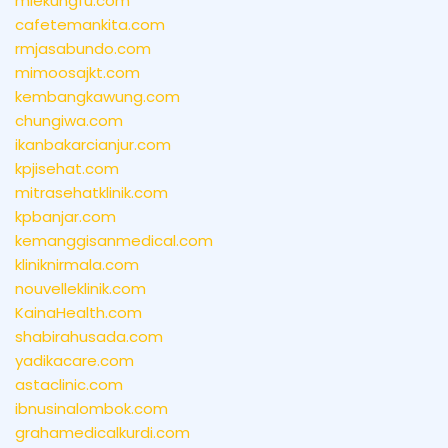
miekungfu.com
cafetemankita.com
rmjasabundo.com
mimoosajkt.com
kembangkawung.com
chungiwa.com
ikanbakarcianjur.com
kpjisehat.com
mitrasehatklinik.com
kpbanjar.com
kemanggisanmedical.com
kliniknirmala.com
nouvelleklinik.com
KainaHealth.com
shabirahusada.com
yadikacare.com
astaclinic.com
ibnusinalombok.com
grahamedicalkurdi.com