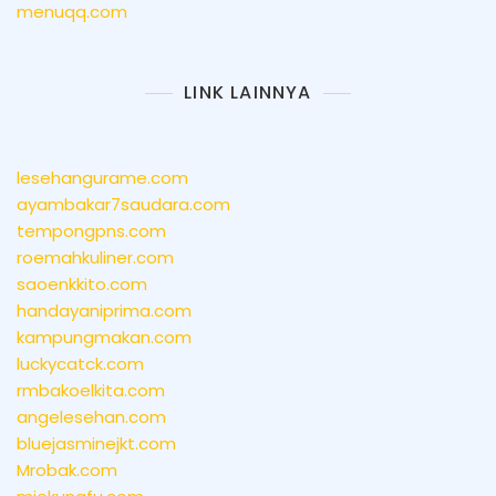
menuqq.com
LINK LAINNYA
lesehangurame.com
ayambakar7saudara.com
tempongpns.com
roemahkuliner.com
saoenkkito.com
handayaniprima.com
kampungmakan.com
luckycatck.com
rmbakoelkita.com
angelesehan.com
bluejasminejkt.com
Mrobak.com