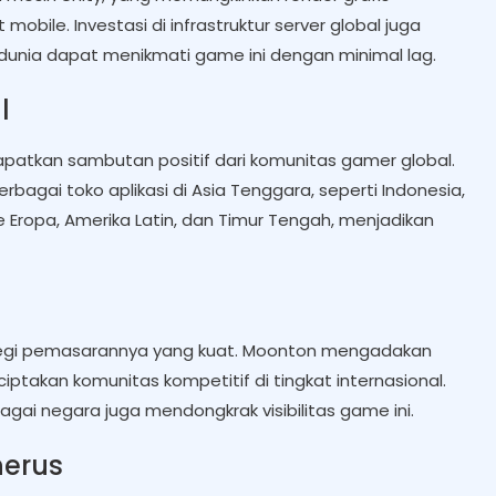
obile. Investasi di infrastruktur server global juga
dunia dapat menikmati game ini dengan minimal lag.
l
patkan sambutan positif dari komunitas gamer global.
bagai toko aplikasi di Asia Tenggara, seperti Indonesia,
e Eropa, Amerika Latin, dan Timur Tengah, menjadikan
ategi pemasarannya yang kuat. Moonton mengadakan
takan komunitas kompetitif di tingkat internasional.
agai negara juga mendongkrak visibilitas game ini.
nerus