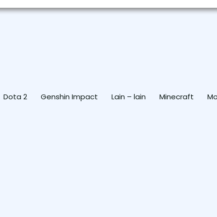
Dota 2
Genshin Impact
Lain – lain
Minecraft
Mo