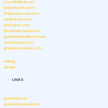
nouvelleklinik.com
KainaHealth.com
shabirahusada.com
yadikacare.com
astaclinic.com
ibnusinalombok.com
grahamedicalkurdi.com
dyanzacare.com
griyabromoclinic.com
asikqq
qiu qiu
LINKS
gameskita.id
gamesterpopuler.id