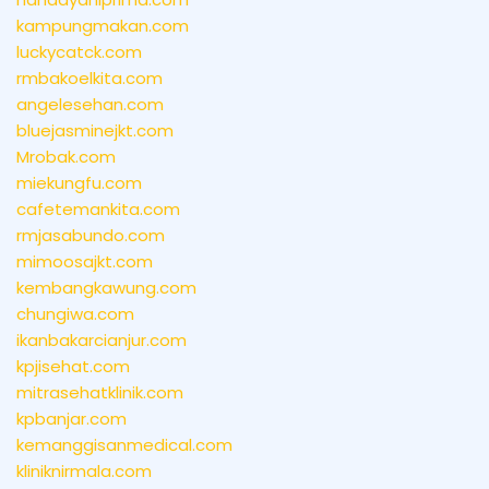
kampungmakan.com
luckycatck.com
rmbakoelkita.com
angelesehan.com
bluejasminejkt.com
Mrobak.com
miekungfu.com
cafetemankita.com
rmjasabundo.com
mimoosajkt.com
kembangkawung.com
chungiwa.com
ikanbakarcianjur.com
kpjisehat.com
mitrasehatklinik.com
kpbanjar.com
kemanggisanmedical.com
kliniknirmala.com