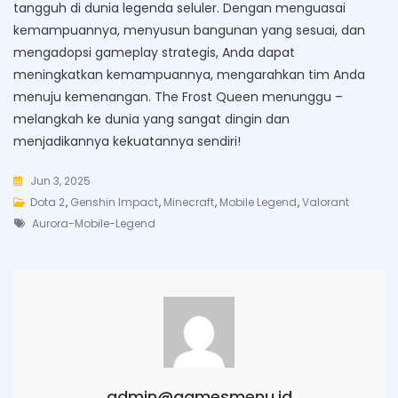
tangguh di dunia legenda seluler. Dengan menguasai
kemampuannya, menyusun bangunan yang sesuai, dan
mengadopsi gameplay strategis, Anda dapat
meningkatkan kemampuannya, mengarahkan tim Anda
menuju kemenangan. The Frost Queen menunggu –
melangkah ke dunia yang sangat dingin dan
menjadikannya kekuatannya sendiri!
Jun 3, 2025
Dota 2
,
Genshin Impact
,
Minecraft
,
Mobile Legend
,
Valorant
Tags
Aurora-Mobile-Legend
admin@gamesmenu.id