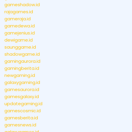
gameshadow.id
rajagames.id
gameraja.id
gamedewa.id
gamejenius.id
dewigame.id
saunggame.id
shadowgame.id
gamingaurora.id
gamingberita.id
newgaming.id
galaxygaming.id
gamesaurora.id
gamesgalaxy.id
updategaming.id
gamescosmic.id
gamesberita.id
gamesnews.id
galaxygames.id