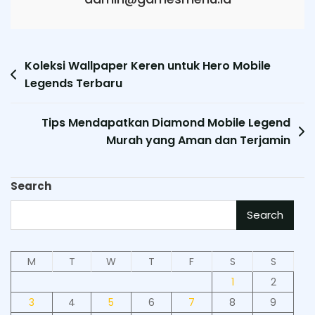
Post
Koleksi Wallpaper Keren untuk Hero Mobile
Legends Terbaru
navigation
Tips Mendapatkan Diamond Mobile Legend
Murah yang Aman dan Terjamin
Search
Search
M
T
W
T
F
S
S
1
2
3
4
5
6
7
8
9