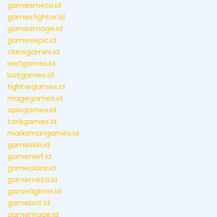
gamesmeta.id
gamesfighter.id
gamesmage.id
gamesepic.id
clansgames.id
nerfgames.id
botgames.id
fightergames.id
magegames.id
epicgames.id
tankgames.id
marksmangames.id
gameskin.id
gamenerf.id
gameclans.id
gamemeta.id
gamefighter.id
gamebot.id
gamemage.id