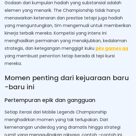
Godaan dari kumpulan hadiah yang substansial adalah
elemen yang menarik. The Championship tidak hanya
menawarkan ketenaran dan prestise tetapi juga hadiah
yang menguntungkan, tim mengemudi untuk memberikan
kinerja terbaik mereka. Kompetisi yang intens ini
menghasilkan permainan yang menakjubkan, kedalaman
strategis, dan ketegangan menggigit kuku
pkv games qq
yang membuat penonton tetap berada di tepi kursi
mereka.
Momen penting dari kejuaraan baru
-baru ini
Pertempuran epik dan gangguan
Setiap iterasi dari Mobile Legends Championship
menghadirkan momen yang tak terlupakan. Dari
kemenangan underdog yang dramatis hingga strategi
rumit yang menggulingkan raksasa, contoh -contoh ini