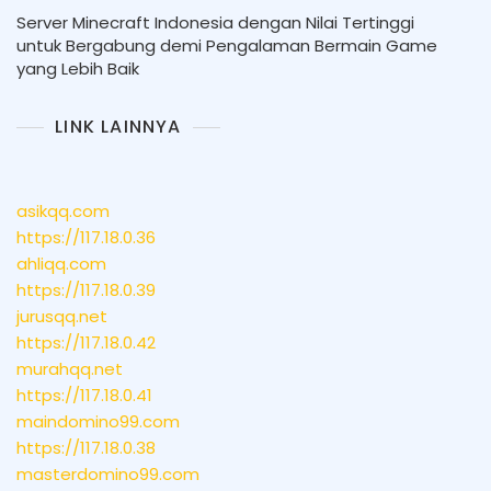
Server Minecraft Indonesia dengan Nilai Tertinggi
untuk Bergabung demi Pengalaman Bermain Game
yang Lebih Baik
LINK LAINNYA
asikqq.com
https://117.18.0.36
ahliqq.com
https://117.18.0.39
jurusqq.net
https://117.18.0.42
murahqq.net
https://117.18.0.41
maindomino99.com
https://117.18.0.38
masterdomino99.com