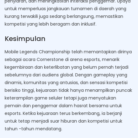
penyiaran, dan meningkatkan interaksi penggemar. Upaya
untuk memperluas jangkauan turnamen di daerah yang
kurang terwakili juga sedang berlangsung, memastikan
kompetisi yang lebih beragam dan inklusif.
Kesimpulan
Mobile Legends Championship telah memantapkan dirinya
sebagai acara Cornerstone di arena esports, menarik
kegembiraan dan keterlibatan yang belum pernah terjadi
sebelumnya dari audiens global. Dengan gameplay yang
dinamis, komunitas yang antusias, dan sensasi kompetisi
berisiko tinggi, kejuaraan tidak hanya menampilkan puncak
keterampilan game seluler tetapi juga menyatukan
pemain dan penggemar dalam hasrat bersama untuk
esports. Ketika kejuaraan terus berkembang, ia berjanji
untuk tetap menjadi suar hiburan dan kompetisi untuk
tahun -tahun mendatang.