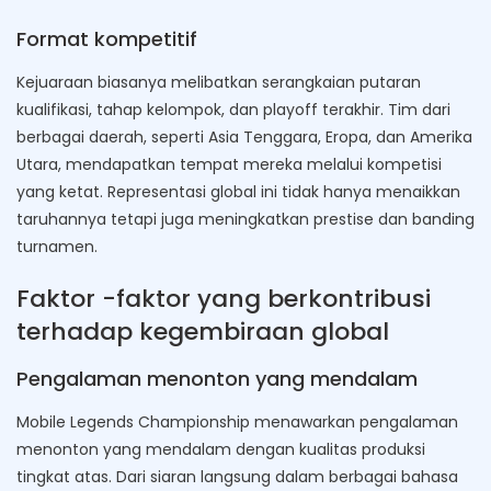
Format kompetitif
Kejuaraan biasanya melibatkan serangkaian putaran
kualifikasi, tahap kelompok, dan playoff terakhir. Tim dari
berbagai daerah, seperti Asia Tenggara, Eropa, dan Amerika
Utara, mendapatkan tempat mereka melalui kompetisi
yang ketat. Representasi global ini tidak hanya menaikkan
taruhannya tetapi juga meningkatkan prestise dan banding
turnamen.
Faktor -faktor yang berkontribusi
terhadap kegembiraan global
Pengalaman menonton yang mendalam
Mobile Legends Championship menawarkan pengalaman
menonton yang mendalam dengan kualitas produksi
tingkat atas. Dari siaran langsung dalam berbagai bahasa