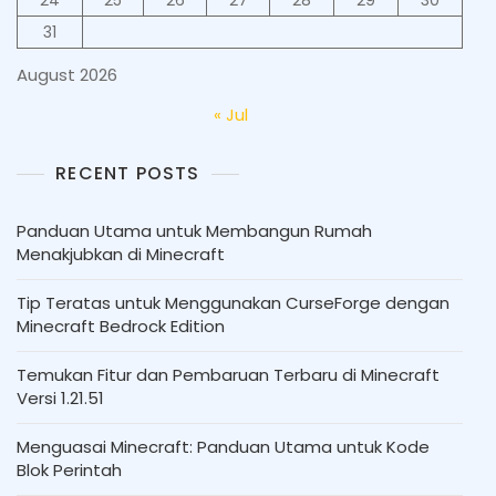
31
August 2026
« Jul
RECENT POSTS
Panduan Utama untuk Membangun Rumah
Menakjubkan di Minecraft
Tip Teratas untuk Menggunakan CurseForge dengan
Minecraft Bedrock Edition
Temukan Fitur dan Pembaruan Terbaru di Minecraft
Versi 1.21.51
Menguasai Minecraft: Panduan Utama untuk Kode
Blok Perintah