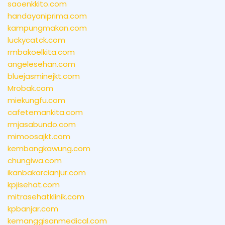
saoenkkito.com
handayaniprima.com
kampungmakan.com
luckycatck.com
rmbakoelkita.com
angelesehan.com
bluejasminejkt.com
Mrobak.com
miekungfu.com
cafetemankita.com
rmjasabundo.com
mimoosajkt.com
kembangkawung.com
chungiwa.com
ikanbakarcianjur.com
kpjisehat.com
mitrasehatklinik.com
kpbanjar.com
kemanggisanmedical.com