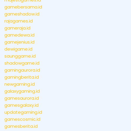
gamebersama.id
gameshadow.id
rajagames.id
gameraja.id
gamedewa.id
gamejenius.id
dewigame.id
saunggame.id
shadowgame.id
gamingaurora.id
gamingberita.id
newgaming.id
galaxygaming.id
gamesaurora.id
gamesgalaxy.id
updategaming.id
gamescosmic.id
gamesberita.id