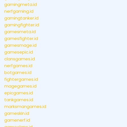
gamingmeta.id
nerfgaming.id
gamingtanker.id
gamingfighter.id
gamesmeta.id
gamesfighter.id
gamesmage.id
gamesepic.id
clansgames.id
nerfgames.id
botgames.id
fightergames.id
magegames.id
epicgames.id
tankgames.id
marksmangames.id
gameskin.id
gamenerf.id
gameclans.id