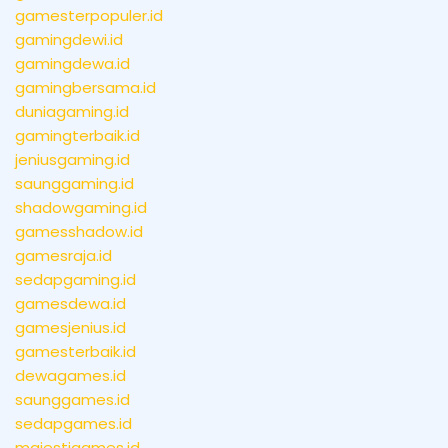
gamesterpopuler.id
gamingdewi.id
gamingdewa.id
gamingbersama.id
duniagaming.id
gamingterbaik.id
jeniusgaming.id
saunggaming.id
shadowgaming.id
gamesshadow.id
gamesraja.id
sedapgaming.id
gamesdewa.id
gamesjenius.id
gamesterbaik.id
dewagames.id
saunggames.id
sedapgames.id
majestigames.id