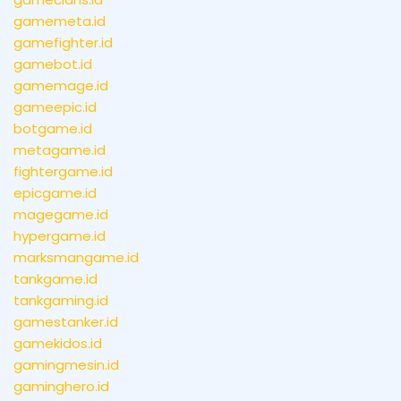
gamemeta.id
gamefighter.id
gamebot.id
gamemage.id
gameepic.id
botgame.id
metagame.id
fightergame.id
epicgame.id
magegame.id
hypergame.id
marksmangame.id
tankgame.id
tankgaming.id
gamestanker.id
gamekidos.id
gamingmesin.id
gaminghero.id