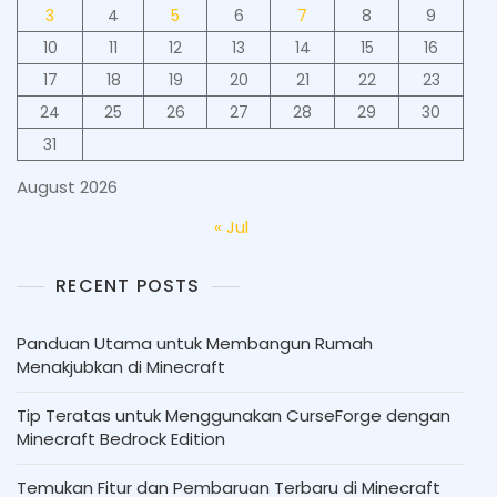
3
4
5
6
7
8
9
10
11
12
13
14
15
16
17
18
19
20
21
22
23
24
25
26
27
28
29
30
31
August 2026
« Jul
RECENT POSTS
Panduan Utama untuk Membangun Rumah
Menakjubkan di Minecraft
Tip Teratas untuk Menggunakan CurseForge dengan
Minecraft Bedrock Edition
Temukan Fitur dan Pembaruan Terbaru di Minecraft