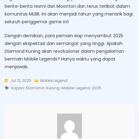
berita-berita resmi dari Moonton dan terus terlibat dalam
komunitas MLBB. Ini akan menjadi tahun yang menarik bagi
seluruh penggemar game ini!
Dengan demikian, para pemain siap menyambut 2025
dengan ekspektasi dan semangat yang tinggi. Apakah
Diamond Kuning akan revolusioner dalam pengalaman
bermain Mobile Legends? Hanya waktu yang dapat
menjawab.
Jul 12, 2025
Mobile Legend
Tags
Kapan-Diamond-Kuning-Mobile-Legend-2025