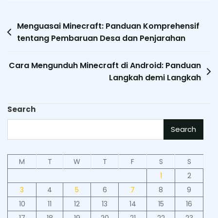
Post
Menguasai Minecraft: Panduan Komprehensif
tentang Pembaruan Desa dan Penjarahan
navigation
Cara Mengunduh Minecraft di Android: Panduan
Langkah demi Langkah
Search
Search
M
T
W
T
F
S
S
1
2
3
4
5
6
7
8
9
10
11
12
13
14
15
16
17
18
19
20
21
22
23