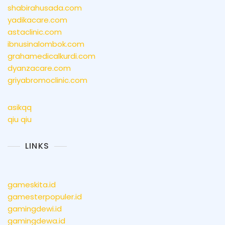
shabirahusada.com
yadikacare.com
astaclinic.com
ibnusinalombok.com
grahamedicalkurdi.com
dyanzacare.com
griyabromoclinic.com
asikqq
qiu qiu
LINKS
gameskita.id
gamesterpopuler.id
gamingdewi.id
gamingdewa.id