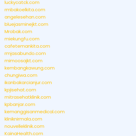
luckycatck.com
rmbakoelkita.com
angelesehan.com
bluejasminejkt.com
Mrobak.com
miekungfu.com
cafetemankita.com
rmjasabundo.com
mimoosajkt.com
kembangkawung.com
chungiwa.com
ikanbakarcianjur.com
kpjisehat.com
mitrasehatklinik.com
kpbanjar.com
kemanggisanmedical.com
kliniknirmala.com
nouvelleklinik.com
KainaHealth.com