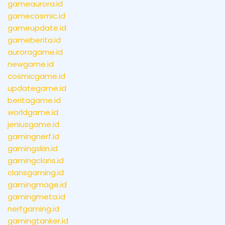
gameaurora.id
gamecosmic.id
gameupdate.id
gameberita.id
auroragame.id
newgame.id
cosmicgame.id
updategame.id
beritagame.id
worldgame.id
jeniusgame.id
gamingnerf.id
gamingskin.id
gamingclans.id
clansgaming.id
gamingmage.id
gamingmeta.id
nerfgaming.id
gamingtanker.id