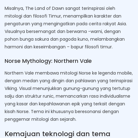
Misalnya, The Land of Dawn sangat terinspirasi oleh
mitologi dan filosofi Timur, menampilkan karakter dan
pengaturan yang mengingatkan pada cerita rakyat Asia.
Visualnya bersemangat dan berwarna -warni, dengan
pohon bunga sakura dan pagoda kuno, melambangkan
harmoni dan keseimbangan – bapur filosofi timur.
Norse Mythology: Northern Vale
Northern Vale membawa mitologi Norse ke legenda mobile,
dengan medan yang dingin dan pahlawan yang terinspirasi
Viking. Visual menunjukkan gunung-gunung yang tertutup
salju dan struktur runic, memancarkan rasa individualisme
yang kasar dan kepahlawanan epik yang terkait dengan
kisah Norse. Tema ini khususnya beresonansi dengan
penggemar mitologi dan sejarah.
Kemajuan teknologi dan tema