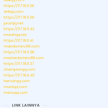
https://117.18.0.36
ahliqq.com
https://117.18.0.39
jurusqq.net
https://117.18.0.42
murahqq.net
https://117.18.0.41
maindomino99.com
https://117.18.0.38
masterdomino99.com
https://117.18.0.37
championqq.com
https://117.18.0.40
hematqq.com
murniqq.com
menuqq.com
LINK LAINNYA