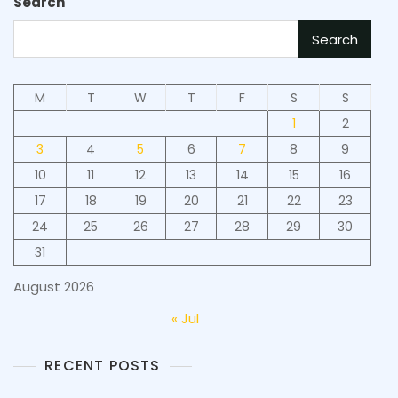
Search
Search
M
T
W
T
F
S
S
1
2
3
4
5
6
7
8
9
10
11
12
13
14
15
16
17
18
19
20
21
22
23
24
25
26
27
28
29
30
31
August 2026
« Jul
RECENT POSTS