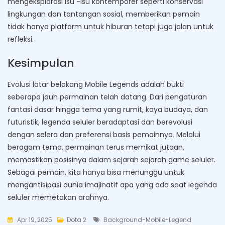
mengeksplorasi isu -isu kontemporer seperti konservasi
lingkungan dan tantangan sosial, memberikan pemain
tidak hanya platform untuk hiburan tetapi juga jalan untuk
refleksi.
Kesimpulan
Evolusi latar belakang Mobile Legends adalah bukti
seberapa jauh permainan telah datang. Dari pengaturan
fantasi dasar hingga tema yang rumit, kaya budaya, dan
futuristik, legenda seluler beradaptasi dan berevolusi
dengan selera dan preferensi basis pemainnya. Melalui
beragam tema, permainan terus memikat jutaan,
memastikan posisinya dalam sejarah sejarah game seluler.
Sebagai pemain, kita hanya bisa menunggu untuk
mengantisipasi dunia imajinatif apa yang ada saat legenda
seluler memetakan arahnya.
Tags
Apr 19, 2025
Dota 2
Background-Mobile-Legend