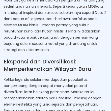
Moonton, game ini menawarkan pengaturan fantasi yang
sederhana namun menarik. Seperti kebanyakan MOBA, ia
mendapat inspirasi dari raksasa sebelumnya seperti Dota 2
dan League of Legends. Hari -hari awal berfokus pada
elemen MOBA klasik – medan perang yang subur,
reruntuhan kuno, dan hutan mistis. Tema ini didasarkan
pada dikotomi baik versus jahat, dengan pemain yang
berjuang dalam suasana netral yang dirancang untuk
strategi dan keterampilan.
Ekspansi dan Diversifikasi:
Memperkenalkan Wilayah Baru
Ketika legenda seluler mendapatkan popularitas,
pengembang dengan cepat menyadari potensi
diversifikasi latar belakang permainan. Mereka mulai
memperkenalkan daerah baru, masing -masing dengan
elemen estetika yang unik, sejarah, dan pengetahuan.
Pemain sekarang dapat mengeksplorasi peta berdasarkan