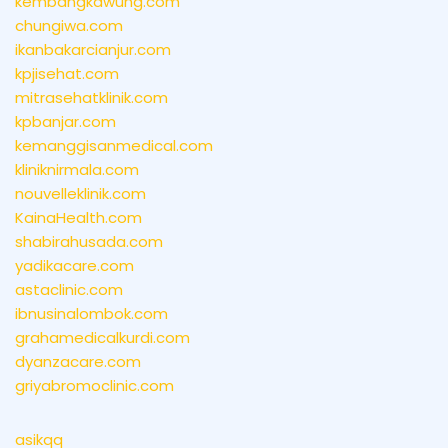
kembangkawung.com
chungiwa.com
ikanbakarcianjur.com
kpjisehat.com
mitrasehatklinik.com
kpbanjar.com
kemanggisanmedical.com
kliniknirmala.com
nouvelleklinik.com
KainaHealth.com
shabirahusada.com
yadikacare.com
astaclinic.com
ibnusinalombok.com
grahamedicalkurdi.com
dyanzacare.com
griyabromoclinic.com
asikqq