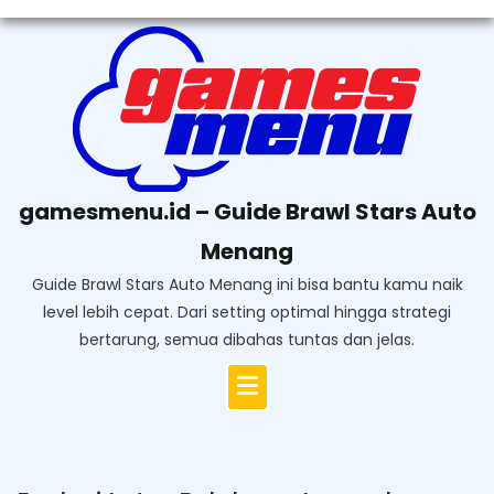
Skip
to
content
gamesmenu.id – Guide Brawl Stars Auto
Menang
Guide Brawl Stars Auto Menang ini bisa bantu kamu naik
level lebih cepat. Dari setting optimal hingga strategi
bertarung, semua dibahas tuntas dan jelas.