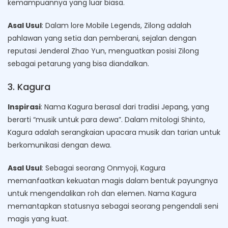
kemampuannya yang luar biasa.
Asal Usul
: Dalam lore Mobile Legends, Zilong adalah
pahlawan yang setia dan pemberani, sejalan dengan
reputasi Jenderal Zhao Yun, menguatkan posisi Zilong
sebagai petarung yang bisa diandalkan.
3. Kagura
Inspirasi
: Nama Kagura berasal dari tradisi Jepang, yang
berarti “musik untuk para dewa”. Dalam mitologi Shinto,
Kagura adalah serangkaian upacara musik dan tarian untuk
berkomunikasi dengan dewa.
Asal Usul
: Sebagai seorang Onmyoji, Kagura
memanfaatkan kekuatan magis dalam bentuk payungnya
untuk mengendalikan roh dan elemen. Nama Kagura
memantapkan statusnya sebagai seorang pengendali seni
magis yang kuat.