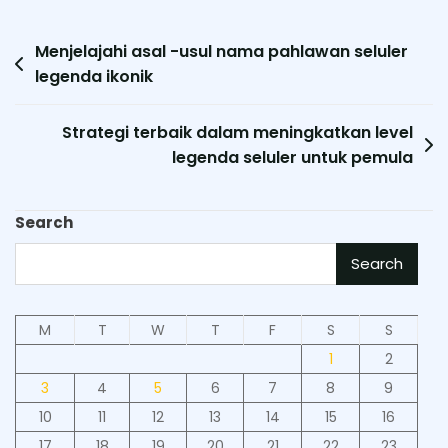
Post
Menjelajahi asal -usul nama pahlawan seluler
legenda ikonik
navigation
Strategi terbaik dalam meningkatkan level
legenda seluler untuk pemula
Search
Search
M
T
W
T
F
S
S
1
2
3
4
5
6
7
8
9
10
11
12
13
14
15
16
17
18
19
20
21
22
23