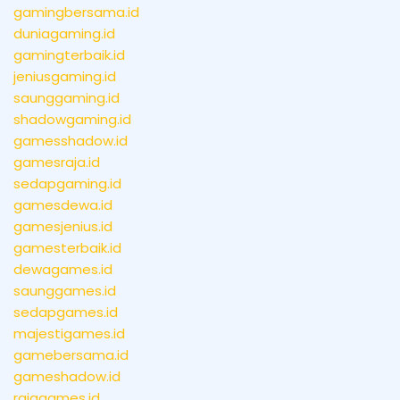
gamingbersama.id
duniagaming.id
gamingterbaik.id
jeniusgaming.id
saunggaming.id
shadowgaming.id
gamesshadow.id
gamesraja.id
sedapgaming.id
gamesdewa.id
gamesjenius.id
gamesterbaik.id
dewagames.id
saunggames.id
sedapgames.id
majestigames.id
gamebersama.id
gameshadow.id
rajagames.id