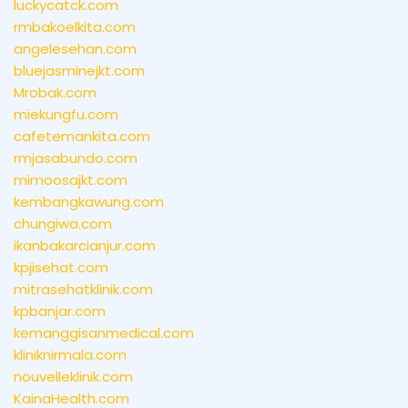
luckycatck.com
rmbakoelkita.com
angelesehan.com
bluejasminejkt.com
Mrobak.com
miekungfu.com
cafetemankita.com
rmjasabundo.com
mimoosajkt.com
kembangkawung.com
chungiwa.com
ikanbakarcianjur.com
kpjisehat.com
mitrasehatklinik.com
kpbanjar.com
kemanggisanmedical.com
kliniknirmala.com
nouvelleklinik.com
KainaHealth.com