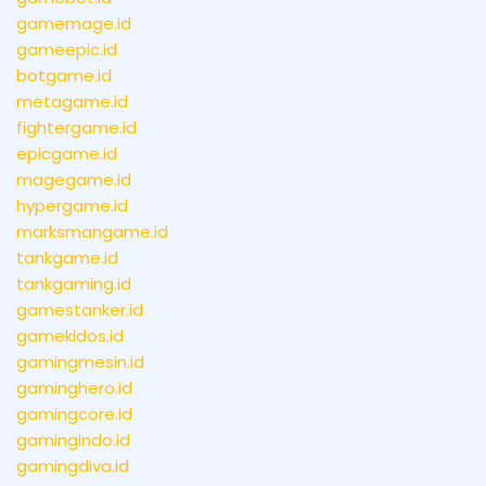
gamemage.id
gameepic.id
botgame.id
metagame.id
fightergame.id
epicgame.id
magegame.id
hypergame.id
marksmangame.id
tankgame.id
tankgaming.id
gamestanker.id
gamekidos.id
gamingmesin.id
gaminghero.id
gamingcore.id
gamingindo.id
gamingdiva.id