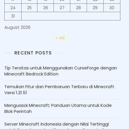
24
25
26
27
28
29
30
31
August 2026
« Jul
RECENT POSTS
Tip Teratas untuk Menggunakan CurseForge dengan
Minecraft Bedrock Edition
Temukan Fitur dan Pembaruan Terbaru di Minecraft
Versi 1.21.51
Menguasai Minecraft: Panduan Utama untuk Kode
Blok Perintah
Server Minecraft Indonesia dengan Nilai Tertinggi