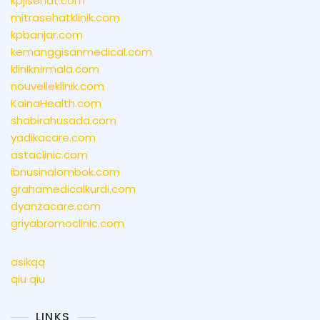
kpjisehat.com
mitrasehatklinik.com
kpbanjar.com
kemanggisanmedical.com
kliniknirmala.com
nouvelleklinik.com
KainaHealth.com
shabirahusada.com
yadikacare.com
astaclinic.com
ibnusinalombok.com
grahamedicalkurdi.com
dyanzacare.com
griyabromoclinic.com
asikqq
qiu qiu
LINKS