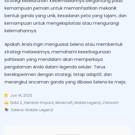
strategi keseluruhan. Keberhasilannya bergantung pada
kemampuan pemain untuk memanfaatkan mekanik
bentuk ganda yang unik, kesadaran peta yang tajam, dan
kemampuan untuk mengeksploitasi atau mengurangi
kelemahannya.
Apakah Anda ingin menguasai Selena atau membentuk
strategi melawannya, memahami keserbagunaan
pahlawan yang mendalam akan memperkaya
pengalaman Anda dalam legenda seluler. Terus
bereksperimen dengan strategi, tetap adaptif, dan
merangkul ancaman ganda yang dibawa Selena ke meja.
Jun 14, 2025
Dota 2
,
Genshin Impact
,
Minecraft
,
Mobile Legend
,
Valorant
Tags
Selena-Mobile-Legend