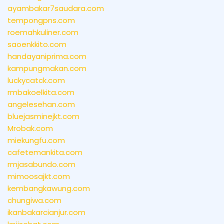
ayambakar7saudara.com
tempongpns.com
roemahkuliner.com
saoenkkito.com
handayaniprima.com
kampungmakan.com
luckycatck.com
rmbakoelkita.com
angelesehan.com
bluejasminejkt.com
Mrobak.com
miekungfu.com
cafetemankita.com
rmjasabundo.com
mimoosajkt.com
kembangkawung.com
chungiwa.com
ikanbakarcianjur.com